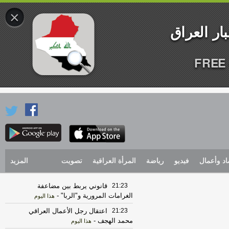
×
FREE 
اد وأعمال
فيديو
رياضة
المرأة العراقية
تصويت
المزيد
21:23
قانوني يربط بين مضاعفة
الغرامات المرورية و"الربا"
-
هذا اليوم
21:23
اعتقال رجل الأعمال العراقي
محمد الهجف
-
هذا اليوم