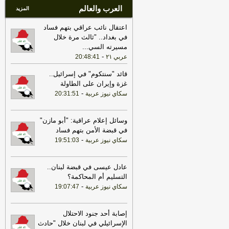
العرب والعالم
المزيد
اعتقال نائب عراقي بتهم فساد
في بغداد.. "ثالث مرة خلال
مسيرته السي
...
-
عربي ٢١
20:48:41
قائد "سنتكوم" في إسرائيل..
غزة وإيران على الطاولة
-
سكاي نيوز عربية
20:31:51
وسائل إعلام عراقية: "أبو مازن"
في قبضة الأمن بتهم فساد
-
سكاي نيوز عربية
19:51:03
عادل عيسى في قبضة لبنان..
التسليم أم المحاكمة؟
-
سكاي نيوز عربية
19:07:47
إصابة أحد جنود الاحتلال
الإسرائيلي في لبنان خلال "حادث