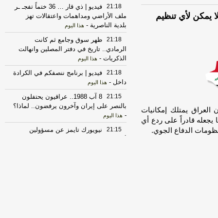
21:18
فيديو | ذي قار … 36 ختماً تفجـ ـر
ا يمكن لأي تنظيم
ملف الأراضي ومداهمات واعتقالات تهز
بلدية الناصرية
-
هذا اليوم
21:18
ظهر سوق وجامع ثم كانت
الرمادي.. تاريخ في دفتر المصلين وانهالت
الذكريات
-
هذا اليوم
21:18
فيديو | برنامج ننصفكم في الكرادة
داخل
-
هذا اليوم
21:15
8 آب 1988.. عراقيون يحتفلون
بالنصر على إيران وآخرون يرفضون.. لماذا؟
 العراق يمتلك إمكانيات
-
هذا اليوم
يجعله قادراً على ردع أي
21:15
نيويورك تايمز عن مسؤولين
منظومات الدفاع الجوي.
أمريكيين: سحب ذخائر مخصصة لآسيا
وأوروبا في ظل استنزاف مقلق للمخزونات
بسبب حرب #إيران
-
هذا اليوم
21:15
فيديو | الكاتب والمحلل السياسي
حسين جمال: اتفاق مكة يضع حدا
لطموحات الهيمنة الإيرانية والإسرائيلية
-
هذا
اليوم
21:14
العامري وقادة الحشد الشعبي