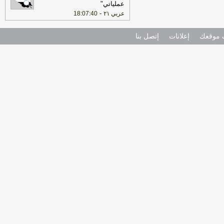
عملياتي"
-
عربي ٢١
18:07:40
موقعك
إعلانات
إتصل بنا