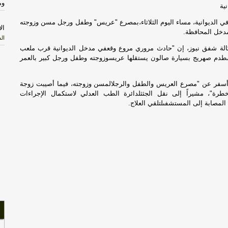
وم
ية
في الديوانية، مساء اليوم الثلاثاء،بمصرع "عريس" وطفل ورجل مسن وزوجته
ال
دخل المحافظة.
ال
الة شفق نيوز، إن "حادث مروري مروع وقعفي مدخل الديوانية قرب ملعب
طدم صهريج بسيارة صالون يستقلها عريسوزوجته وطفل ورجل كبير بالعمر
ال
ال
أسفر عن "مصرع العريس والطفل والرجلالمسن وزوجته، فيما أصيبت زوجة
رة"، مشيراً إلى نقل الجثثلدائرة الطب العدلي لاستكمال الإجراءات
ائ
 المصابة إلى المستشفىلتلقي العلاج.
ال
كر
حم
أو
اس
وت
ائ
ال