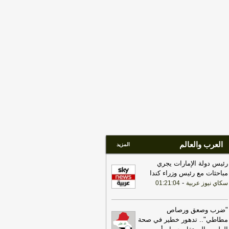
01:02
الدفاع مقابل البيشمركة.. مصادر
شف تفاهمات الحلبوسي المثيرة في
بيل
-
هذا اليوم
01:01
مستشار الزيدي: احتياطي البنك
المركزي انخفض من 106 إلى 80 مليار
لار
-
هذا اليوم
العرب والعالم
المزيد
رئيس دولة الإمارات يجري
مباحثات مع رئيس وزراء كندا
-
سكاي نيوز عربية
01:21:04
"ضرب وصعق ورصاص
مطاطي".. تدهور خطير في صحة