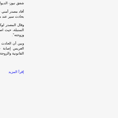
شفق نيوز- الديوان
أفاد مصدر أمني 
بحادث سير عند م
وقال المصدر لوك
السنبلة، حيث اص
وزوجته".
وبين أن الحادث 
العريس إصابة خط
القانونية والزوجة
إقرأ المزيد