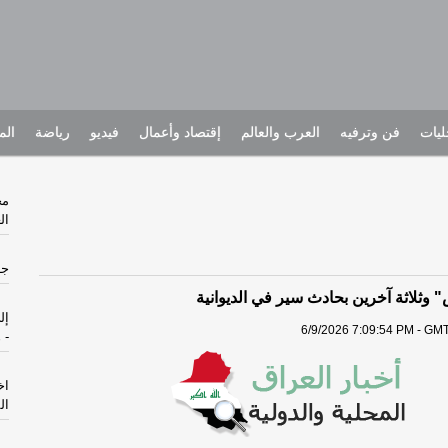
يات
فن وترفيه
العرب والعالم
إقتصاد وأعمال
فيديو
رياضة
الم
مح
ال
جه
ثلاثة آخرين بحادث سير في الديوانية
إل
6/9/2026 7:09:54 PM - GMT
-
ه
اخ
ال