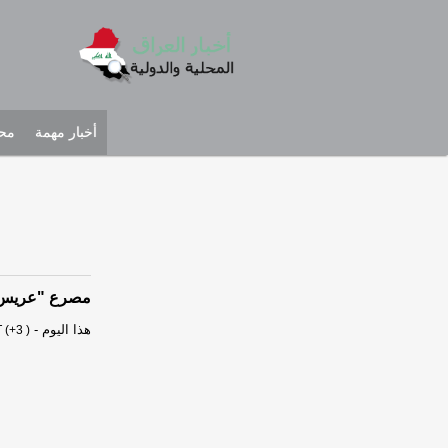
أخبار مهمة
محل
مصرع "عريس" و
هذا اليوم
-
 (+3 )