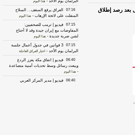
البرلمان يوم الأحد
-
هذا اليوم
 بعد رصد إطلاق
07:16
العراق يرفع السقف... السلاح
المنفلت على لائحة الإرهاب
-
هذا اليوم
07:15
فيديو | ترمب للصحفيين:
المفاوضات مع إيران جيدة وقد لا أحتاج
لشن ضربة جديدة
-
هذا اليوم
07:15
3 قوانين في جدول أعمال جلسة
البرلمان يوم الأحد
-
اخبار العراق العاجلة
06:40
فيديو | اتفاق مكة يعزز الردع
ويبعث رسائل وسط تحديات أمنية متصاعدة
-
هذا اليوم
06:40
فيديو | مدير المركز العربي
للدراسات الإيرانية: فتح مضيق هرمز يتطلب
أكثر من مجرد وقف إطلاق النار
-
هذا اليوم
06:15
الخنجر يعلق على اتفاقية مكة:
بداية لتحالف يعيد رسم خريطة المنطقة
-
هذا اليوم
06:15
خصومات لبيع النفط العراقي..
سومو: الشركات تتنافس ونختار أفضل
الأسعار
-
هذا اليوم