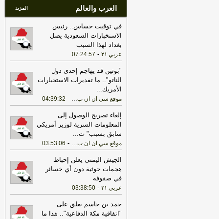
العرب والعالم
المزيد
في توقيت حساس.. رئيس
الاستخبارات السعودية يصل
بغداد لهذا السبب
-
عربي ٢١
07:24:57
"بوتين قد يهاجم إحدى دول
الناتو".. ما تقديرات الاستخبارات
الأمريك
...
-
...
موقع سي ان ان ب
04:39:32
إلغاء تصريح الوصول إلى
المعلومات السرية لوزير أمريكي
سابق بسبب" ت
...
-
...
موقع سي ان ان ب
03:53:06
الجيش اليمني يعلن إحباط
هجمات حوثية دون أي خسائر
في صفوفه
-
عربي ٢١
03:38:50
حمد بن جاسم يعلق على
"اتفاقية مكة الدفاعية".. هذا ما