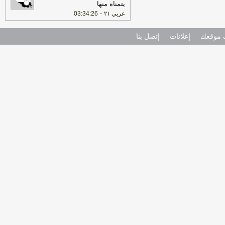
يتمناه منها
-
عربي ٢١
03:34:26
موقعك
إعلانات
إتصل بنا