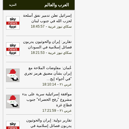
العرب والعالم
المزيد
إسرائيل تعلن تدمير نفق أسلحة
لحزب الله في جنوب لبنان
-
سكاي نيوز عربية
18:45:57
تقارير: إيران والحوثيون يدربون
فصائل إسلامية في السودان
-
سكاي نيوز عربية
18:21:53
عُمان: مفاوضات الملاحة مع
إيران بشأن مضيق هرمز تجري
"في أجواء إيج
...
-
عربي ٢١
18:10:14
موافقة إسرائيلية سرية على بدء
مشروع "رفح الخضراء" جنوب
قطاع غزة
-
عربي ٢١
17:21:59
تقارير دولية: إيران والحوثيون
يدربون فصائل إسلامية في