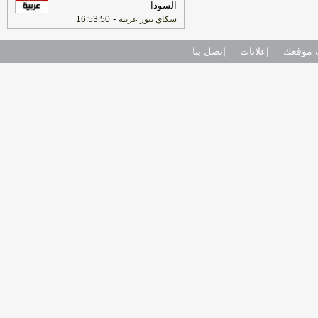
السودا
-
سكاي نيوز عربية
16:53:50
موقعك
إعلانات
إتصل بنا