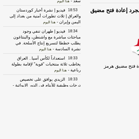
سعد
-
هذا اليوم
جرد إعادة فتح مضيق
18:53
فيديو | نشرة أخبار كوردستان
والعراق | ثلاث تطورات أمنية من بغداد إلى
اليمن وإيران
-
هذا اليوم
18:34
فيديو | طهران تنفي وجود
مباحثات مباشرة مع واشنطن، والبنتاغون
يطلب خططا لتسريع إنتاج الأسلحة. في
نشرة السادسة
-
هذا اليوم
18:33
استعداداً لكأس آسيا.. العراق
يخاطب ثلاثة منتخبات "قوية" لإقامة بطولة
دة فتح مضيق هرمز
رباعية
-
هذا اليوم
18:33
الزيدي يوافق على تخصيص
درجات وظيفية للأيتام في الدور الإيوائية
-
هذا اليوم
18:33
توجيه برلماني بتشكيل لجنة
للتحقيق بعلم الحكومة المسبق بالاستهداف
الأميركي السعودي
-
السومرية الشبكة الفضائية
العراقية
18:29
فيديو | إلقاء القبض على النائب
السابق أحمد الجبوري أبو مازن بتهم فساد