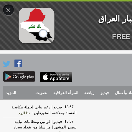
×
FREE 
اد وأعمال
فيديو
رياضة
المرأة العراقية
تصويت
المزيد
18:57
فيديو | دعم نيابي لحملة مكافحة
الفساد وملاحقة المتورطين
-
هذا اليوم
18:57
فيديو | قوانين ومطالبات نيابية
تتصدر المشهد | مراسلنا من بغداد سجاد