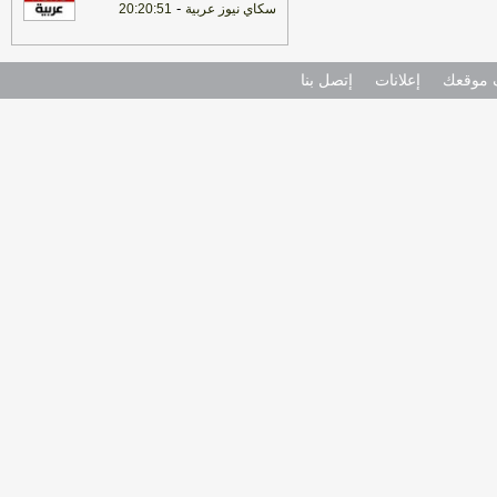
-
سكاي نيوز عربية
20:20:51
موقعك
إعلانات
إتصل بنا