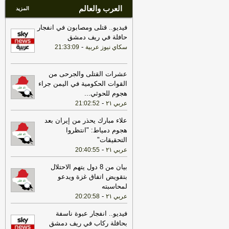
العرب والعالم
المزيد
فيديو.. قتلى ومصابون في انفجار
حافلة في ريف دمشق
-
سكاي نيوز عربية
21:33:09
عشرات القتلى والجرحى من
القوات الحكومية في اليمن جراء
هجوم للحوثي
...
-
عربي ٢١
21:02:52
علاء مبارك يحذر من إيران بعد
هجوم دمياط: "انتظروا
التحقيقات"
-
عربي ٢١
20:40:55
بيان من 8 دول يتهم الاحتلال
بتقويض اتفاق غزة ويدعو
لمحاسبته
-
عربي ٢١
20:20:58
فيديو.. انفجار عبوة ناسفة
بحافلة ركاب في ريف دمشق