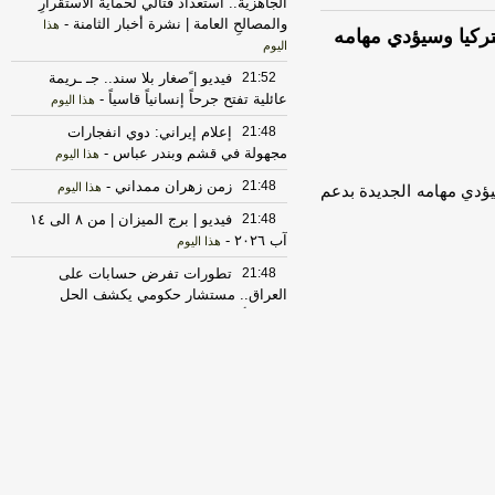
الجاهزية.. استعداد قتالي لحماية الاستقرارِ
والمصالحِ العامة | نشرة أخبار الثامنة
-
هذا
ركيا وسيؤدي مهامه
اليوم
21:52
فيديو | ًصغار بلا سند.. جـ ـريمة
عائلية تفتح جرحاً إنسانياً قاسياً
-
هذا اليوم
21:48
‏إعلام إيراني: دوي انفجارات
مجهولة في قشم وبندر عباس
-
هذا اليوم
21:48
زمن زهران ممداني
-
هذا اليوم
ؤدي مهامه الجديدة بدعم
21:48
فيديو | برج الميزان | من ٨ الى ١٤
آب ٢٠٢٦
-
هذا اليوم
21:48
تطورات تفرض حسابات على
العراق.. مستشار حكومي يكشف الحل
لتجاوز أزمة هرمز
-
السومرية الشبكة الفضائية
العراقية
21:48
زمن زهران ممداني
-
اخبار العراق
العاجلة
21:47
تطورات تفرض حسابات على
العراق.. مستشار حكومي يكشف الحل
لتجاوز أزمة هرمز
-
السومرية الفضائية العراقية