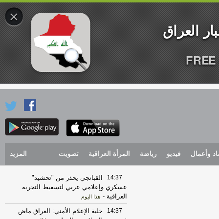
×
FREE 
اد وأعمال
فيديو
رياضة
المرأة العراقية
تصويت
المزيد
14:37
القبانجي يحذر من "تحشيد"
عسكري وإعلامي عربي لتسقيط التجربة
العراقية
-
هذا اليوم
14:37
خلية الإعلام الأمني: العراق ماض