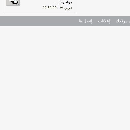
مواجهة ا
...
-
عربي ٢١
12:58:20
موقعك
إعلانات
إتصل بنا