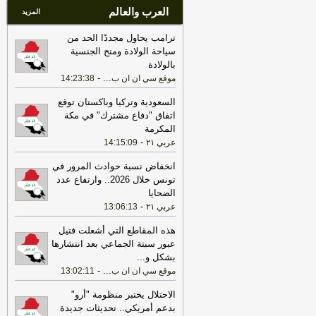
العرب والعالم
المزيد
ترامب يحاول مجددًا الحد من
سياحة الولادة ومنح الجنسية
بالولادة
-
...
موقع سي ان ان ب
14:23:38
السعودية وتركيا وباكستان توقع
اتفاق "دفاع مشترك" في مكة
المكرمة
-
عربي ٢١
14:15:09
انخفاض نسبة حوادث المرور في
تونس خلال 2026.. وارتفاع عدد
الضحايا
-
عربي ٢١
13:06:13
هذه المقاطع التي أشعلت فتيل
عبور سبتة الجماعي بعد انتشارها
بشكل و
...
-
...
موقع سي ان ان ب
13:02:11
الاحتلال يختبر منظومة "أرو"
بدعم أمريكي.. تحديثات جديدة