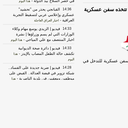
في حصر السلاح بيد الدولة
-
هذا اليوم
جراء تتخذه سفن عسكرية
14:36
القبانجي يحذر من "تحشيد"
عسكري وإعلامي عربي لتسقيط التجربة
العراقية
-
اخبار العراق العاجلة
14:33
فيديو | الزيدي يوسع مهام وكلاء
الوزارات التي لم يسم وزراؤها | نشرة
اخبار المنتصف مع علي المياحي
-
هذا اليوم
14:33
فيديو | دائرة صحة الديوانية
تكشف حالة الطفل المصاب بالإيدز
-
هذا
اليوم
خذه سفن عسكرية للتدخل في
14:28
فيديو | ضربة جديدة على الفساد..
شبكة تزوير في قبضة العدالة.. القبض على
موظفين ومعقبين في بلدية الناصرية
-
هذا
اليوم
14:28
فيديو | القبض على عدد من
موظفي بلدية الناصرية ومعقبين ضبطت
بحوزتهم مستندات وأختام مزورة
-
هذا اليوم
14:27
فيديو | أنف جديد يولد من
الجبين... جراح عراقي يحقق إنجازاً طبياً
عالمياً
-
هذا اليوم