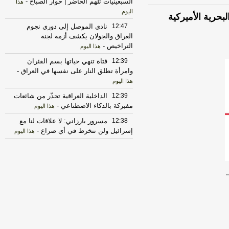
السبعينيات تلهم الحاضر | حوار الصباح
-
هذا
اليوم
لبحرية الأميركية
12:47
نادي الموصل إلى دوري نجوم
العراق والجولان يكشف أزمة لجنة
التراخيص
-
هذا اليوم
12:39
فتاة تنهي حياتها بسم الفئران
وامرأة تطلق النار على نفسها في العراق
-
هذا اليوم
12:39
الداخلية العراقية تحذّر من شائعات
مفبركة بالذكاء الاصطناعي
-
هذا اليوم
12:38
مسرور بارزاني: لا علاقات لنا مع
إسرائيل ولن ننخرط في أي صراع
-
هذا اليوم
12:32
فيديو | رئيس حكومة إقليم
كردستان العراق للجزيرة: ليست لدينا
علاقات مع إسرائيل
-
هذا اليوم
12:31
اعتقال شخصين كتبا "مطلوب
عشائرياً" على منزل مواطن في الشعلة
-
السومرية الشبكة الفضائية العراقية
12:28
مسرور بارزاني: كوردستان
تعرضت لأكثر من ألف هجوم وندعم حصر