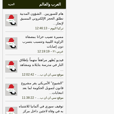
العرب والعالم
المزيد
هام للسوريين.. الشؤون المدنية
تطلق الحجز الإلكتروني المسبق
لإنجاز
...
-
تركيا اليوم
12:46:13
مسيرة تصيب خزانا بمصفاة
الزاوية الليبية وتتسبب بتسرب
دون إصابات
-
عربي ٢١
12:19:19
فيديو يُظهر مراهقاً متهماً بإطلاق
النار في مدرسة بتايلاند ومشاهد
...
-
...
موقع سي ان ان ب
12:02:42
"الشيوخ" الأمريكي يقر مشروع
قانون لتمويل الحكومة لما بعد
انتخابات
...
-
...
موقع سي ان ان ب
11:38:22
توقيف سوري في ألمانيا للاشتباه
به في وفاة لاجئين داخل مركز