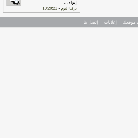
إيواء
...
-
تركيا اليوم
10:20:21
موقعك
إعلانات
إتصل بنا