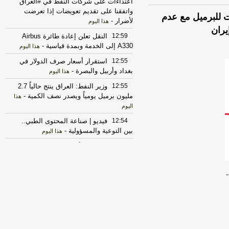
اعتداءات على شركات النفط في #العراق
واتفقنا على تقديم تعويضات إذا تعرضت
جلة لخام برنت ترتفع 4 دولارات للبرميل مع عدم
لأضرار
-
هذا اليوم
يران
12:59
النقل تعلن إعادة طائرة Airbus
A330 إلى الخدمة وبمدة قياسية
-
هذا اليوم
12:55
استقرار أسعار صرف الدولار في
بغداد وأربيل والبصرة
-
هذا اليوم
12:55
وزير النفط: العراق ينتج حالياً 2.7
مليون برميل يومياً ويصدر نصف الكمية
-
هذا
اليوم
12:54
فيديو | صناعة المحتوى الطبي..
بين التوعية والمسؤولية
-
هذا اليوم
12:54
إصابة امرأة بطلق ناري شرقي
بغداد.. والأدلة الجنائية تُشكك برواية الانتحار
-
السومرية الشبكة الفضائية العراقية
12:51
فيديو | إيران تتحدث عن تقدم
بمفاوضات مضيق هرمز ورفع الحصار
-
هذا
اليوم
12:47
فيديو | عودة الجمال الكلاسيكي...
السبعينيات تلهم الحاضر | حوار الصباح
-
هذا