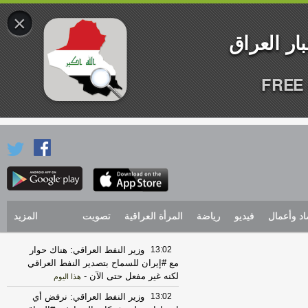
×
FREE 
اد وأعمال
فيديو
رياضة
المرأة العراقية
تصويت
المزيد
13:02
وزير النفط العراقي: هناك حوار
مع #إيران للسماح بتصدير النفط العراقي
لكنه غير مفعل حتى الآن
-
هذا اليوم
13:02
وزير النفط العراقي: نرفض أي