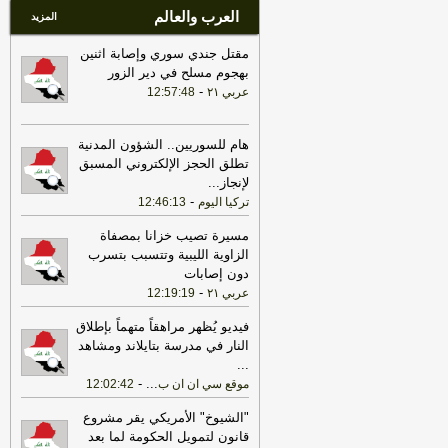
العرب والعالم
المزيد
مقتل جندي سوري وإصابة اثنين
بهجوم مسلح في دير الزور
-
عربي ٢١
12:57:48
هام للسوريين.. الشؤون المدنية
تطلق الحجز الإلكتروني المسبق
لإنجاز
...
-
تركيا اليوم
12:46:13
مسيرة تصيب خزانا بمصفاة
الزاوية الليبية وتتسبب بتسرب
دون إصابات
-
عربي ٢١
12:19:19
فيديو يُظهر مراهقاً متهماً بإطلاق
النار في مدرسة بتايلاند ومشاهد
...
-
...
موقع سي ان ان ب
12:02:42
"الشيوخ" الأمريكي يقر مشروع
قانون لتمويل الحكومة لما بعد