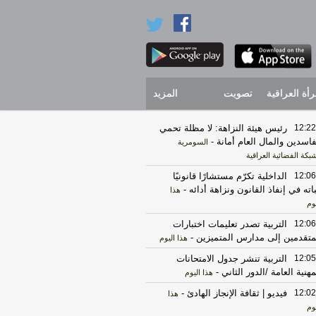
رأة العراقية
تصويت
المزيد
12:22
رئيس هيئة النزاهة: لا مظلة تحمي
فاسدين والمال العام أمانة
-
السومرية
شبكة الفضائية العراقية
12:06
الداخلية تكرّم مستشارًا قانونيًا
باته في إنفاذ القانون ونزاهة أدائه
-
هذا
وم
12:06
التربية تصدر تعليمات اختبارات
متقدمين إلى مدارس المتميزين
-
هذا اليوم
12:05
التربية تنشر جدول الامتحانات
مهنية العامة /الدور الثاني
-
هذا اليوم
12:02
فيديو | ثقافة الإنجاز الهادئ
-
هذا
وم