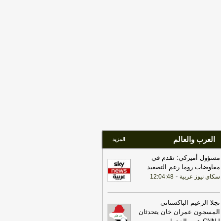
11:15
فيديو | كيف نحمي أسنان الأطفال
 التسوس؟ | حوار الصباح
-
هذا اليوم
العرب والعالم
المزيد
مسؤول أميركي: تقدم في
مفاوضات روما رغم التصعيد
-
سكاي نيوز عربية
12:04:48
نجلا الزعيم الباكستاني
المسجون عمران خان يتحدثان