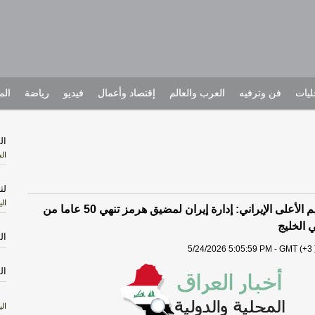
يات
فن وترفيه
العرب والعالم
إقتصاد وأعمال
فيديو
رياضة
الم
ال
ال
لث
الي
مستشار الزعيم الأعلى الإيراني: إدارة إيران لمضيق هرمز تنهي 50 عاما من
ي الخليج
ال
5/24/2026 5:05:59 PM - GMT (+3 
ال
الي