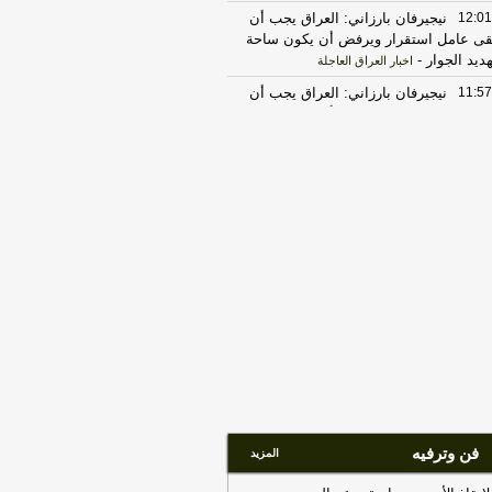
12:01
نيجيرفان بارزاني: العراق يجب أن
قى عامل استقرار ويرفض أن يكون ساحة
هديد الجوار
-
اخبار العراق العاجلة
11:57
نيجيرفان بارزاني: العراق يجب أن
قى عامل استقرار ويرفض أن يكون ساحة
هديد الجوار
-
هذا اليوم
11:54
‏مصدر رفيع للعربية: الاتصالات غير
مباشرة بين أميركا وإيران دخلت المرحلة
نهائية
-
هذا اليوم
11:50
دجلة "يغيب" حارساً أمنياً في صلاح
دين
-
هذا اليوم
11:43
هل تواجه أمريكا أزمة في مخزون
ذخائر؟.. ترامب يجيب
-
هذا اليوم
11:39
تربية كوردستان تعدل أكثر من 30
اباً دراسياً وتحدث مناهج التعليم المهني
-
 اليوم
11:38
وزير الاتصالات يوجه بمنح (7) أيام
جديد الإشتراك بالكيبل الضوئي مراعاةً
فن وترفيه
المزيد
الات تأخر الرواتب
-
هذا اليوم