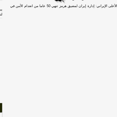
مستشار الزعيم الأعلى الإيراني: إدارة إيران لمضيق هرمز تنهي 50 عاما من انعدام الأمن في
يب
لت
يب
لت
ال
ال
ال
ال
كت
هذا
لت
لح