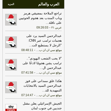
العرب والعالم
المزيد
تراجع الملاحة بمضيقي هرمز
وباب المندب بعد هجوم الحوثيين
على ناقلة
...
-
عربي ٢١
09:26:03
عبدالرحمن السيد يرد على
هجمات ترامب عبر CNN:
"الرجل لا يستطيع الت
...
-
...
موقع سي ان ان ب
08:48:11
"لا يحب الشعب اليهودي"..
ترامب يشن هجومًا لاذعًا على
عبدالرحمن ال
...
-
...
موقع سي ان ان ب
07:41:58
هكذا علق ممداني على فوز
عبدالرحمن السيد بالانتخابات
التمهيدية للد
...
-
...
موقع سي ان ان ب
07:14:47
الجيش الإسرائيلي يعلن مقتل
جنديين في جنوب لبنان