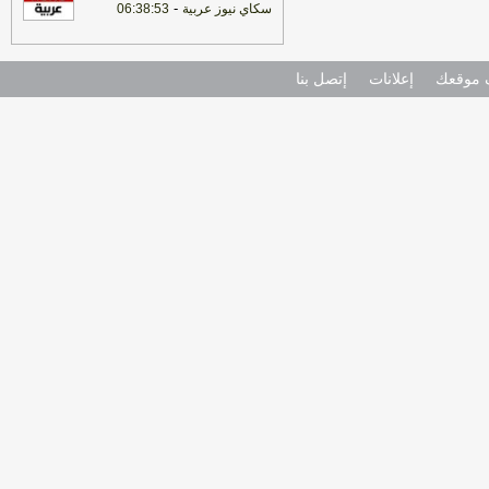
-
سكاي نيوز عربية
06:38:53
موقعك
إعلانات
إتصل بنا