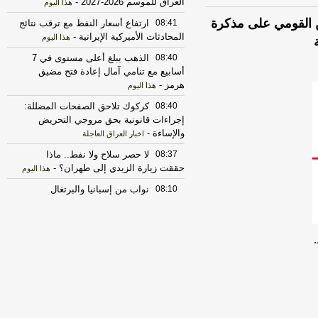
العراق للموسم 2026-2027
-
هذا اليوم
ن القومي على مذكرة
08:41
ارتفاع أسعار النفط مع ترقب نتائج
المحادثات الأميركية الإيرانية
-
هذا اليوم
08:40
الذهب يبلغ أعلى مستوى في 7
أسابيع مع تنامي آمال إعادة فتح مضيق
هرمز
-
هذا اليوم
08:40
كركوك تلاحق الصفحات المضللة:
إجراءات قانونية بحق مروجي التحريض
والإساءة
-
اخبار العراق العاجلة
08:37
لا حصر سلاح ولا نفط.. ماذا
حققت زيارة الزيدي إلى طهران؟
-
هذا اليوم
08:10
نواب من إسبانيا والبرتغال
يطالبون باستبعاد المغرب من استضافة
مونديال 2030
-
هذا اليوم
08:10
فيديو | كركوك تراجع مشروع
التحول الذكي للطاقة .. وتلزم الشركة
بمراحل التنفيذ
-
هذا اليوم
07:50
طباعة النقود بالعراق إلى الواجهة:
تراجع إيرادات النفط يهبط بالسيولة
-
هذا
اليوم