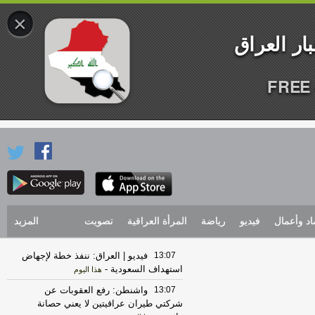
×
FREE 
اد وأعمال
فيديو
رياضة
المرأة العراقية
تصويت
المزيد
13:07
فيديو | العراق: ننفذ خطة لإجهاض
استهداف السعودية
-
هذا اليوم
13:07
واشنطن: رفع العقوبات عن
شركتي طيران عراقيتين لا يعني حصانة