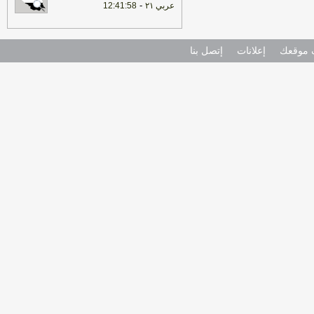
-
عربي ٢١
12:41:58
موقعك
إعلانات
إتصل بنا