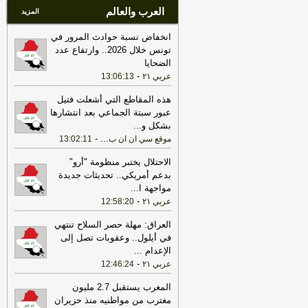
العرب والعالم
المزيد
انخفاض نسبة حوادث المرور في
تونس خلال 2026.. وارتفاع عدد
الضحايا
-
عربي ٢١
13:06:13
هذه المقاطع التي أشعلت فتيل
عبور سبتة الجماعي بعد انتشارها
بشكل و
...
-
...
موقع سي ان ان ب
13:02:11
الاحتلال يختبر منظومة "أرو"
بدعم أمريكي.. تحديثات جديدة
مواجهة ا
...
-
عربي ٢١
12:58:20
العراق: مهلة حصر السلاح تنتهي
في أيلول.. وعقوبات تصل إلى
الإعدام
...
-
عربي ٢١
12:46:24
المغرب يستقبل 2.7 مليون
مغترب من مواطنيه منذ حزيران