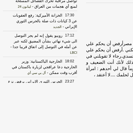
تواصل مراقبة تحرك الفصائل المسلحة
لمنع أي هجمات من العراق
-
لبنانون 24
17:30
الخزانة الأميركية: رفع العقوبات
عن 3 كيانات ذات صلة بالحرس الثوري
الإيراني
-
الجديد
17:12
روبيو يقول إنه لم يجر التوصل
الى شيء نهائي بشأن المضيق لكنه عبر
unab]مقالاتمنى الكيال - مصرأرفض أن يحكم علي
عن أمله في التوصل إلى اتفاق قريبا جدا
-
سكني .أرفض أن يحكم علي
LBCI
جسدي.رجاء لا تقوبلني في
18:02
الخارجية الباكستانية: وزير
لك لأنك أنت الضعيف و
الخارجية دعا عراقجي لزيارة باكستان في
ماً قال لي أحدهم : امرأة
أقرب وقت ممكن
-
أل بي سي أي
لحلمك ....لا أعتقد ،
23:27
الحرس الثوري الإيراني يرفض نزع
سلاح "حماس": المحاولة محكوم عليها
بالفشل
-
لبنانون 24
17:30
‏الإعلام الأمني العراقي: الدفاع
المدني يواصل مكافحة الحريق بمعسكر
التاجي
-
هذا اليوم
20:29
‏مصدر عراقي للعربية: سوريا
أبلغت العراق برصد تحركات للميليشيات