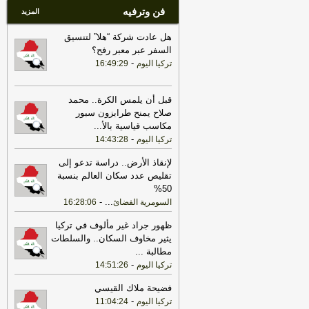
فن وترفيه
المزيد
هل عادت شركة “هلا” لتنسيق
السفر عبر معبر رفح؟
-
تركيا اليوم
16:49:29
قبل أن يلمس الكرة.. محمد
صلاح يمنح طرابزون سبور
مكاسب قياسية بالأ
...
-
تركيا اليوم
14:43:28
لإنقاذ الأرض.. دراسة تدعو إلى
تقليص عدد سكان العالم بنسبة
50%
-
...
السومرية الفضائ
16:28:06
ظهور جراد غير مألوف في تركيا
يثير مخاوف السكان.. والسلطات
مطالبة
...
-
تركيا اليوم
14:51:26
فضيحة ملاك القيسي
-
تركيا اليوم
11:04:24