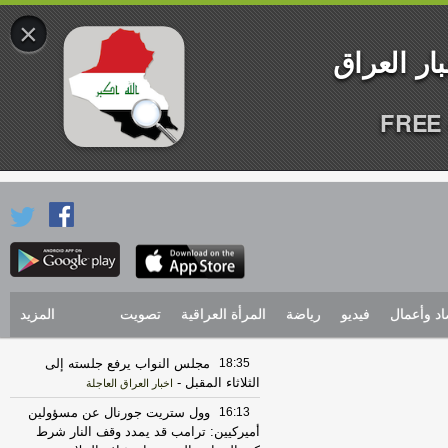
×
FREE 
اد وأعمال
فيديو
رياضة
المرأة العراقية
تصويت
المزيد
18:35
مجلس النواب يرفع جلسته إلى
الثلاثاء المقبل
-
اخبار العراق العاجلة
16:13
وول ستريت جورنال عن مسؤولين
أميركيين: ترامب قد يمدد وقف النار شرط