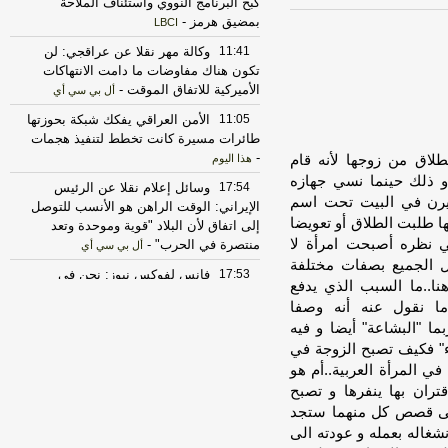
كبح البرنامج النووي واستئناف الملاحة
بمضيق هرمز
-
LBCI
11:41
وكالة مهر نقلا عن عراقجي: لن
تكون هناك مفاوضات ما دامت الانتهاكات
الأميركية للاتفاق الموقت
-
أل بي سي أي
11:05
الأمن العراقي يفكك شبكة بحوزتها
طائرات مسيرة كانت تخطط لتنفيذ هجمات
-
لاق من زوجها لأنه قام
هذا اليوم
.و ذلك حينما نسي جهازه
17:54
وسائل إعلام نقلا عن الرئيس
يرن في البيت تحت اسم
الإيراني: الوقت الراهن هو الأنسب للتوصل
أنها طلبت الطلاق أو تعويضا
إلى اتفاق لأن البلاد "قوية وموحدة وتعد
ي نظره أصبحت امرأة لا
منتصرة في الحرب"
-
أل بي سي أي
ل الجميع بصفات مختلفة
17:53
فانس لفوكس نيوز: نحن في
ا..ما السبب الذي يدفع
منتصف اللعبة ونستخدم أدوات دبلوماسية
ا نقول عنه أنه وصفا
واقتصادية وعسكرية للوصول لأفضل نتيجة
ما "البشاعة" أيضا و فيه
لشعبنا
-
أل بي سي أي
ء" فكيف تصبح الزوجة في
16:58
أمين مجلس الأمن القومي
ي المرأة العربية..أم هو
الإيراني: لن يفتح مضيق هرمز إلا إذا عدلت
ران بها ينفرها و تصبح
أميركا سلوكها
-
لبنانون 24
ا الى قصص كل منهما ستجد
16:42
الحرس الثوري: إعادة فتح مضيق
نشغاله بعمله و عودته الى