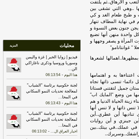
هرمز لا ترتبط بمفاوضات إيران وسلطنة
تعب و الارهاق..ثم يلتفت
عُمان
-
صحيفة عاجل الإلكترونية
ها ..وهي التي تشقى بين
ت و طبخ طعام الغد و كي
15:49
رئيس الوزراء العراقي: حريصون
 في نهاية المطاف تنهار
على بناء علاقات متوازنة مع دول الجوار
وعدم السماح باستخدام أراضينا لتهديد أمنها
د يجن جنون بعض النسوة و
-
لبنانون 24
كل واحدة منهن أنها تضيع
ت المرأة و يصفر وجهها و
14:27
الرئيس الإيراني مسعود بزشكيان:
محليات
المزيد
 " غوانتانامو"
الجانب الأميركي خالف بند مضيق هرمز في
مذكرة التفاهم ونحن بدورنا رددنا عليهم
-
فيديو | زوايا الخبر | غزة واليمن
مظهرها..اهمالها لشعرها
الجديد
وسوريا وروسيا وذكرى ناغازاكي
الن
...
11:43
مستشار المرشد الإيراني: القوى
-
عتناءها به و اهتمامها
هذا اليوم
06:13:54
الأجنبية هي السبب الرئيسي لزعزعة الأمن
وعليها مغادرة المنطقة
-
ل دائما- تنسى ذاتها تجاه
لبنانون 24
لجنة حكومية برئاسة "الشباب"
فستان جميل لتقتني فستانا
17:38
أردوغان: اتفاقية الدفاع المشترك
لمعالجة تحديات النمو السكاني
نفسها من وضع "المايك اب"
لا تستهدف أي دولة وهي مفتوحة لمشاركة
في المحا
...
اء زينة الحياة الدنيا و هم
الدول التي تهدف لتحقيق الاستقرار
-
هذا اليوم
06:13:43
ا تنس ذاتها و لا تنس أنها
بمنطقتنا
-
لبنانون 24
لجنة حكومية برئاسة "الشباب"
 تناديها أين عطري..أين
13:09
وزارة الداخلية العراقية: المنافذ
لمعالجة تحديات النمو السكاني
أين جينزي و أين روايات
والحدود تخضعان لرقابة وإجراءات دقيقة
في المحا
...
 في عملك..في بيتك..بين
تحقق أعلى درجات الأمن والانسيابية
-
-
...
اخبار العراق ال
06:13:02
شراشفك..وسريرك..
لبنانون 24