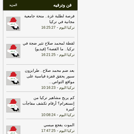
فن وترفيه
سلاح "حماس": المحاولة محكوم عليها
المزيد
بالفشل
-
لبنانون 24
فرصة لطلبة غزة.. منحة جامعية
مجانية في تركيا
-
تركيا اليوم
16:25:27
لقطة لمحمد صلاح تثير ضجة في
تركيا.. ما القصة؟ (فيديو)
-
تركيا اليوم
16:21:25
بعد ضم محمد صلاح.. طرابزون
سبور يحقق قفزة قياسية على
مواقع التواص
...
-
تركيا اليوم
10:16:23
كم يربح مشاهير تركيا من
إنستغرام؟ أرقام تكشف مفاجآت
كبيرة
-
تركيا اليوم
10:08:24
الموت يفجع ميسي
-
تركيا اليوم
17:47:25