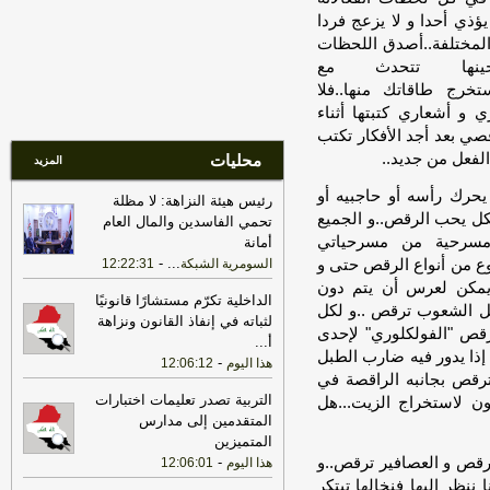
اليوم
يؤذي أحدا و لا يزعج فردا
17:22
ترامب: ضرباتنا ضد إيران
 المختلفة..أصدق اللحظات
مستمرة ولن يكون أمامها سوى التراجع
-
ينها تتحدث مع
لبنانون 24
..تستخرج طاقاتك منها..فلا
22:25
بعد توقف 5 أشهر.. الخطوط
 و أشعاري كتبتها أثناء
الجوية تستأنف رحلاتها إلى موسكو
-
هذا
قصي بعد أجد الأفكار تكتب
اليوم
الفعل من جديد..
محليات
المزيد
17:31
أمين الجامعة العربية: نحذر من
حرك رأسه أو حاجبيه أو
رئيس هيئة النزاهة: لا مظلة
إقدام بعض الأطراف من محاولات جبانة
كل يحب الرقص..و الجميع
تحمي الفاسدين والمال العام
لتوسيع رقعة الصراع
-
لبنانون 24
 مسرحية من مسرحياتي
أمانة
17:46
وزير الخزانة الأميركي: لن نسمح
-
...
ع من أنواع الرقص حتى و
السومرية الشبكة
12:22:31
لإيران اتخاذ التجارة العالمية رهينة أو
ا يمكن لعرس أن يتم دون
استخدام الشحن الدولي لتمويل الحرس
الداخلية تكرّم مستشارًا قانونيًا
كل الشعوب ترقص ..و لكل
الثوري
-
لبنانون 24
لثباته في إنفاذ القانون ونزاهة
رقص "الفولكلوري" لإحدى
أ
...
17:40
الخزانة الأميركية: عقوبات جديدة
إذا يدور فيه ضارب الطبل
-
هذا اليوم
12:06:12
مرتبطة بإيران تستهدف 8 ناقلات و10
ترقص بجانبه الراقصة في
كيانات
-
لبنانون 24
التربية تصدر تعليمات اختبارات
ون لاستخراج الزيت...هل
المتقدمين إلى مدارس
17:39
مكتب رئيس الوزراء العراقي:
المتميزين
العراق يحث كل الأطراف على تجنب
قص و العصافير ترقص..و
-
هذا اليوم
12:06:01
التصعيد
-
لبنانون 24
ننظر إليها فنخالها تبتكر