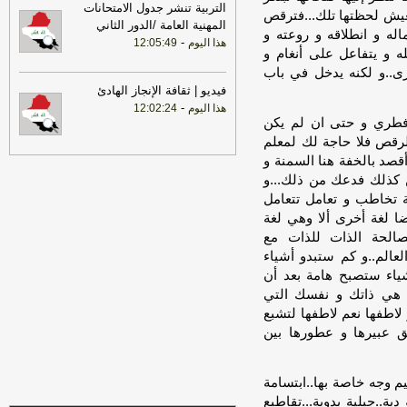
التربية تنشر جدول الامتحانات
18:01
إيران: لن نسمح لأي جهة تتلقى
 تعيش لحظتها تلك...فترقص
المهنية العامة /الدور الثاني
تعويضات من أموالنا المجمدة بالعبور عبر
اله و انطلاقه و روعته و
-
هذا اليوم
مضيق هرمز
-
12:05:49
لبنانون 24
 و يتفاعل على أنغام و
09:32
رئيس الوزراء: العراق وتركيا
رى..و لكنه يدخل في باب
لديهما مساحة واسعة لبناء واحدة من أهم
فيديو | ثقافة الإنجاز الهادئ
الشراكات الاقتصادية في المنطقة
-
اخبار
-
هذا اليوم
12:02:24
ه فطري و حتى ان لم يكن
العراق العاجلة
الرقص فلا حاجة لك لمعلم
17:27
التلفزيون الإيراني: مقتل 4 عناصر
صد بالخفة هنا السمنة و
من جماعة بيجاك الإرهابية في منطقة بانة
ن كذلك فدعك من ذلك...و
الحدودية غربي البلاد
-
LBCI
ة تخاطب و تعامل تتعامل
15:34
السعودية تعلن اعتراض مسيرات
يضا لغة أخرى ألا وهي لغة
قادمة من العراق
-
سكاي نيوز عربية
صالحة الذات للذات مع
لعالم..و كم ستبدو أشياء
14:40
مجلس النواب يعقد جلسته برئاسة
الحلبوسي
-
ياء ستصبح هامة بعد أن
اخبار العراق العاجلة
ة" هي ذاتك و نفسك التي
16:27
السفير الأميركي لدى الأمم
لاطفها نعم لاطفها لتشبع
المتحدة: ترامب يمنح المحادثات مع إيران
شق عبيرها و عطورها بين
فرصة
-
لبنانون 24
م وجه خاصة بها..ابتسامة
..جبلية بدوية...تقاطيع