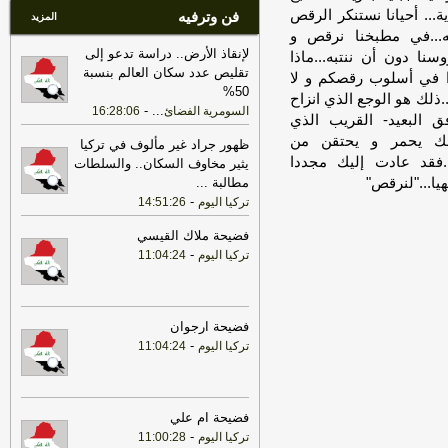
.. أحيانا نستنكر الرقص
فن وترفيه
المزيد
...في مطبخنا نرقص و
لإنقاذ الأرض.. دراسة تدعو إلى
نا دون أن ننتبه...ماذا
تقليص عدد سكان العالم بنسبة
وا في أسلوب رقصكم و لا
50%
.ذلك هو الوجع الذي انزاح
-
...
السومرية الفضائ
16:28:06
 البعيد- القريب الذي
جهك يحمر و يحتقن من
ظهور جراد غير مألوف في تركيا
فقد عادت إليك مجددا
يثير مخاوف السكان.. والسلطات
يا..."لنرقص"
مطالبة
...
-
تركيا اليوم
14:51:26
فضيحة ملاك القيسي
-
تركيا اليوم
11:04:24
فضيحة ارجوان
-
تركيا اليوم
11:04:24
فضيحة ام علي
-
تركيا اليوم
11:00:28