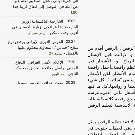
الى شيء نهائي بشأن المضيق لكنه عبر
عن أمله في التوصل إلى اتفاق قريبا جدا
-
LBCI
18:02
الخارجية الباكستانية: وزير
الخارجية دعا عراقجي لزيارة باكستان في
أقرب وقت ممكن
-
أل بي سي أي
23:27
الحرس الثوري الإيراني يرفض نزع
سلاح "حماس": المحاولة محكوم عليها
."ترقص"...الرقص أقدم من
بالفشل
-
لبنانون 24
 لازالت...قبل الإنسان
لرياح و الأشجار..قبل
17:30
‏الإعلام الأمني العراقي: الدفاع
 أعظم راقصة..أجمل راقصة
المدني يواصل مكافحة الحريق بمعسكر
ام الأمطار..لكن الأمطار
التاجي
-
هذا اليوم
وسيقى "سلتية"...كل شيء
20:29
‏مصدر عراقي للعربية: سوريا
 و زوابعها..كل ما فيها
أبلغت العراق برصد تحركات للميليشيات
 أسفل ..إلى أعلى..لترسم
قرب الشريط الحدودي
-
هذا اليوم
فيبدع رقصة كلاسيكية غاية
17:37
الخارجية الأميركية: على الأميركيين
 الأساسية لتعليم الرقص
خارج الشرق الأوسط أن يعيدوا النظر في
السفر إلى المنطقة
-
LBCI
.لا.فقد نظلم الرقص بمثل
22:43
الحكومة العراقية تعلن حالة الإنذار
ه ..في لحظات جنونه...في
الأمني في جميع القواعد والمعسكرات
-
هذا
في كل لحظات انفعالاته