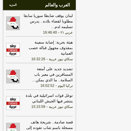
العرب والعالم
المزيد
لبنان يوقف ضابطا سوريا سابقا
مطلوبا لقضاء بلاده.. يدرس
تسليمه لدم
...
-
عربي ٢١
16:46:40
هيئة بحرية: إصابة سفينة
بمقذوف مجهول قبالة خصب
العمانية
-
سكاي نيوز عربية
16:32:26
تشديد جديد على أمتعة
المسافرين في معبر باب
السلامة.. ما الذي يمكن
...
-
تركيا اليوم
16:02:52
توغل قوات اسرائيلية في بلدة
ينتشر فيها الجيش اللبناني
-
سكاي نيوز عربية
15:15:59
قصة صادمة.. شريحة هاتف
مسجلة باسم شاب تقوده إلى