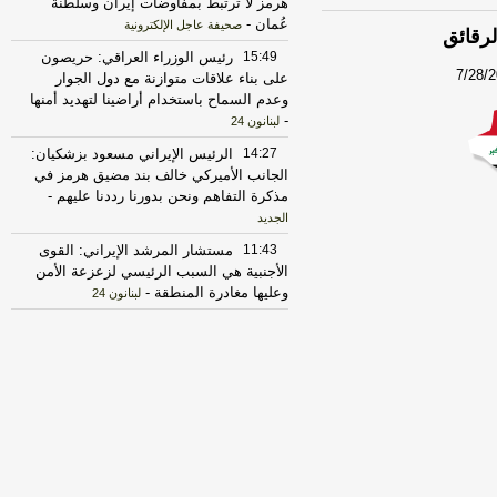
هرمز لا ترتبط بمفاوضات إيران وسلطنة
عُمان
-
صحيفة عاجل الإلكترونية
لرقائق
15:49
رئيس الوزراء العراقي: حريصون
7/28/
على بناء علاقات متوازنة مع دول الجوار
وعدم السماح باستخدام أراضينا لتهديد أمنها
-
لبنانون 24
14:27
الرئيس الإيراني مسعود بزشكيان:
الجانب الأميركي خالف بند مضيق هرمز في
مذكرة التفاهم ونحن بدورنا رددنا عليهم
-
الجديد
11:43
مستشار المرشد الإيراني: القوى
الأجنبية هي السبب الرئيسي لزعزعة الأمن
وعليها مغادرة المنطقة
-
لبنانون 24
17:38
أردوغان: اتفاقية الدفاع المشترك
لا تستهدف أي دولة وهي مفتوحة لمشاركة
الدول التي تهدف لتحقيق الاستقرار
بمنطقتنا
-
لبنانون 24
13:09
وزارة الداخلية العراقية: المنافذ
والحدود تخضعان لرقابة وإجراءات دقيقة
تحقق أعلى درجات الأمن والانسيابية
-
لبنانون 24