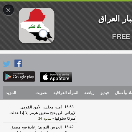
×
FREE 
اد وأعمال
فيديو
رياضة
المرأة العراقية
تصويت
المزيد
16:58
أمين مجلس الأمن القومي
الإيراني: لن يفتح مضيق هرمز إلا إذا عدلت
أميركا سلوكها
-
لبنانون 24
16:42
الحرس الثوري: إعادة فتح مضيق