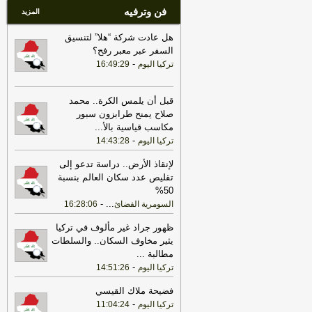
فن وترفيه
المزيد
هل عادت شركة “هلا” لتنسيق
السفر عبر معبر رفح؟
-
تركيا اليوم
16:49:29
قبل أن يلمس الكرة.. محمد
صلاح يمنح طرابزون سبور
مكاسب قياسية بالأ
...
-
تركيا اليوم
14:43:28
لإنقاذ الأرض.. دراسة تدعو إلى
تقليص عدد سكان العالم بنسبة
50%
-
...
السومرية الفضائ
16:28:06
ظهور جراد غير مألوف في تركيا
يثير مخاوف السكان.. والسلطات
مطالبة
...
-
تركيا اليوم
14:51:26
فضيحة ملاك القيسي
-
تركيا اليوم
11:04:24