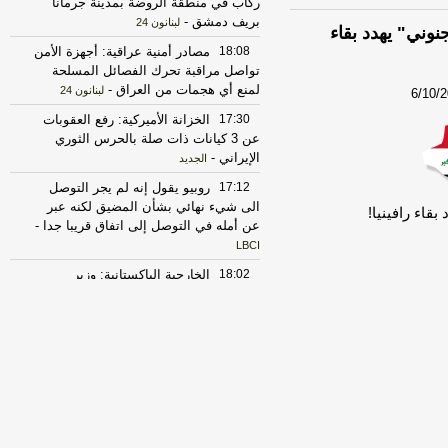
ركاب في منطقة الروضة بمدينة جرمانا
بريف دمشق
-
لبنانون 24
ني" يهدد بقاء
18:08
مصادر أمنية عراقية: أجهزة الأمن
تواصل مراقبة تحرك الفصائل المسلحة
لمنع أي هجمات من العراق
-
لبنانون 24
6/10/
17:30
الخزانة الأميركية: رفع العقوبات
عن 3 كيانات ذات صلة بالحرس الثوري
الإيراني
-
الجديد
17:12
روبيو يقول إنه لم يجر التوصل
الى شيء نهائي بشأن المضيق لكنه عبر
اء رافينيا!
عن أمله في التوصل إلى اتفاق قريبا جدا
-
LBCI
18:02
الخارجية الباكستانية: وزير
الخارجية دعا عراقجي لزيارة باكستان في
أقرب وقت ممكن
-
أل بي سي أي
23:27
الحرس الثوري الإيراني يرفض نزع
سلاح "حماس": المحاولة محكوم عليها
بالفشل
-
لبنانون 24
17:30
‏الإعلام الأمني العراقي: الدفاع
المدني يواصل مكافحة الحريق بمعسكر