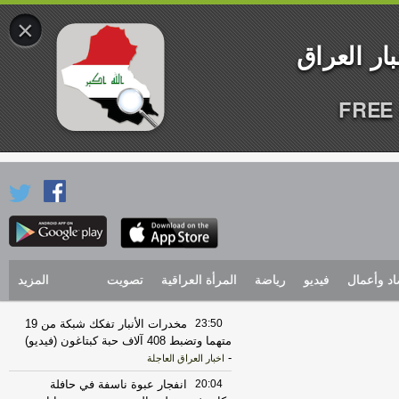
×
FREE 
اد وأعمال
فيديو
رياضة
المرأة العراقية
تصويت
المزيد
23:50
مخدرات الأنبار تفكك شبكة من 19
متهما وتضبط 408 آلاف حبة كبتاغون (فيديو)
-
اخبار العراق العاجلة
20:04
انفجار عبوة ناسفة في حافلة