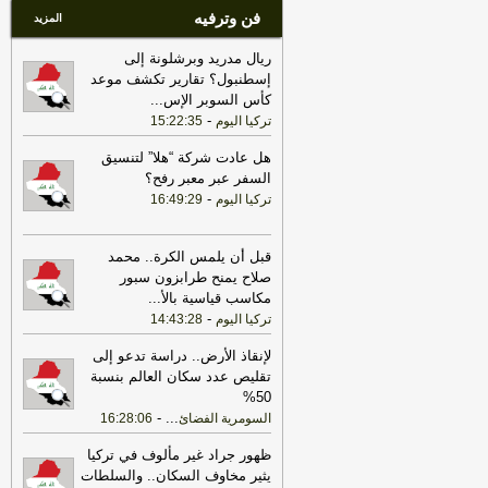
فن وترفيه
المزيد
ريال مدريد وبرشلونة إلى
إسطنبول؟ تقارير تكشف موعد
كأس السوبر الإس
...
-
تركيا اليوم
15:22:35
هل عادت شركة “هلا” لتنسيق
السفر عبر معبر رفح؟
-
تركيا اليوم
16:49:29
قبل أن يلمس الكرة.. محمد
صلاح يمنح طرابزون سبور
مكاسب قياسية بالأ
...
-
تركيا اليوم
14:43:28
لإنقاذ الأرض.. دراسة تدعو إلى
تقليص عدد سكان العالم بنسبة
50%
-
...
السومرية الفضائ
16:28:06
ظهور جراد غير مألوف في تركيا
يثير مخاوف السكان.. والسلطات