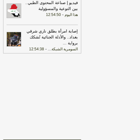
فيديو | صناعة المحتوى الطبي..
بين التوعية والمسؤولية
17:22
ترامب: ضرباتنا ضد إيران
-
هذا اليوم
12:54:50
مستمرة ولن يكون أمامها سوى التراجع
-
لبنانون 24
22:25
بعد توقف 5 أشهر.. الخطوط
إصابة امرأة بطلق ناري شرقي
الجوية تستأنف رحلاتها إلى موسكو
-
هذا
بغداد.. والأدلة الجنائية تُشكك
اليوم
برواية
...
-
...
السومرية الشبكة
12:54:38
17:31
أمين الجامعة العربية: نحذر من
إقدام بعض الأطراف من محاولات جبانة
لتوسيع رقعة الصراع
-
لبنانون 24
17:46
وزير الخزانة الأميركي: لن نسمح
لإيران اتخاذ التجارة العالمية رهينة أو
استخدام الشحن الدولي لتمويل الحرس
الثوري
-
لبنانون 24
17:40
الخزانة الأميركية: عقوبات جديدة
مرتبطة بإيران تستهدف 8 ناقلات و10
كيانات
-
لبنانون 24
17:39
مكتب رئيس الوزراء العراقي:
العراق يحث كل الأطراف على تجنب
التصعيد
-
لبنانون 24