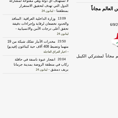
لا تستهدف أي دولة وهي مفتوحة لمشاركة
الدول التي تهدف لتحقيق الاستقرار
لعالم مجاناً
بمنطقتنا
-
لبنانون 24
13:09
وزارة الداخلية العراقية: المنافذ
والحدود تخضعان لرقابة وإجراءات دقيقة
6/9/
تحقق أعلى درجات الأمن والانسيابية
-
لبنانون 24
23:50
مخدرات الأنبار تفكك شبكة من 19
متهما وتضبط 408 آلاف حبة كبتاغون (فيديو)
-
اخبار العراق العاجلة
 مجاناً لمشتركي الكيبل
20:04
انفجار عبوة ناسفة في حافلة
ركاب في منطقة الروضة بمدينة جرمانا
بريف دمشق
-
لبنانون 24
18:08
مصادر أمنية عراقية: أجهزة الأمن
تواصل مراقبة تحرك الفصائل المسلحة
لمنع أي هجمات من العراق
-
لبنانون 24
17:30
الخزانة الأميركية: رفع العقوبات
عن 3 كيانات ذات صلة بالحرس الثوري
الإيراني
-
الجديد
17:12
روبيو يقول إنه لم يجر التوصل