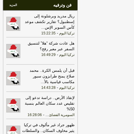
فن وترفيه
المزيد
ريال مدريد وبرشلونة إلى
إسطنبول؟ تقارير تكشف موعد
كأس السوبر الإس
...
-
تركيا اليوم
15:22:35
هل عادت شركة “هلا” لتنسيق
السفر عبر معبر رفح؟
-
تركيا اليوم
16:49:29
قبل أن يلمس الكرة.. محمد
صلاح يمنح طرابزون سبور
مكاسب قياسية بالأ
...
-
تركيا اليوم
14:43:28
لإنقاذ الأرض.. دراسة تدعو إلى
تقليص عدد سكان العالم بنسبة
50%
-
...
السومرية الفضائ
16:28:06
ظهور جراد غير مألوف في تركيا
يثير مخاوف السكان.. والسلطات