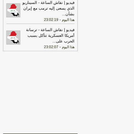
فيديو | نقاش الساعة - السيناريو
الذي يسعى إليه ترمب مع إيران
22:25
بعد توقف 5 أشهر.. الخطوط
بشأن
...
الجوية تستأنف رحلاتها إلى موسكو
-
هذا
-
هذا اليوم
23:02:19
اليوم
17:31
أمين الجامعة العربية: نحذر من
فيديو | نقاش الساعة - ترسانة
إقدام بعض الأطراف من محاولات جبانة
أمريكا العسكرية تتآكل بسبب
لتوسيع رقعة الصراع
-
لبنانون 24
الحرب على
...
-
هذا اليوم
23:02:07
17:46
وزير الخزانة الأميركي: لن نسمح
لإيران اتخاذ التجارة العالمية رهينة أو
استخدام الشحن الدولي لتمويل الحرس
الثوري
-
لبنانون 24
17:40
الخزانة الأميركية: عقوبات جديدة
مرتبطة بإيران تستهدف 8 ناقلات و10
كيانات
-
لبنانون 24
17:39
مكتب رئيس الوزراء العراقي:
العراق يحث كل الأطراف على تجنب
التصعيد
-
لبنانون 24
18:01
إيران: لن نسمح لأي جهة تتلقى
تعويضات من أموالنا المجمدة بالعبور عبر
مضيق هرمز
-
لبنانون 24