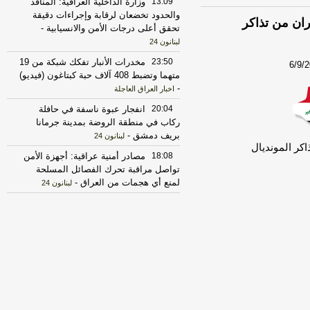
13:09
وزارة الداخلية العراقية: المنافذ
والحدود تخضعان لرقابة وإجراءات دقيقة
ان من تذاكر
تحقق أعلى درجات الأمن والانسيابية
-
لبنانون 24
23:50
مخدرات الأنبار تفكك شبكة من 19
6/9/
متهما وتضبط 408 آلاف حبة كبتاغون (فيديو)
-
اخبار العراق العاجلة
20:04
انفجار عبوة ناسفة في حافلة
ركاب في منطقة الروضة بمدينة جرمانا
بريف دمشق
-
لبنانون 24
كر المونديال
18:08
مصادر أمنية عراقية: أجهزة الأمن
تواصل مراقبة تحرك الفصائل المسلحة
لمنع أي هجمات من العراق
-
لبنانون 24
17:30
الخزانة الأميركية: رفع العقوبات
عن 3 كيانات ذات صلة بالحرس الثوري
الإيراني
-
الجديد
17:12
روبيو يقول إنه لم يجر التوصل
الى شيء نهائي بشأن المضيق لكنه عبر
عن أمله في التوصل إلى اتفاق قريبا جدا
-
LBCI