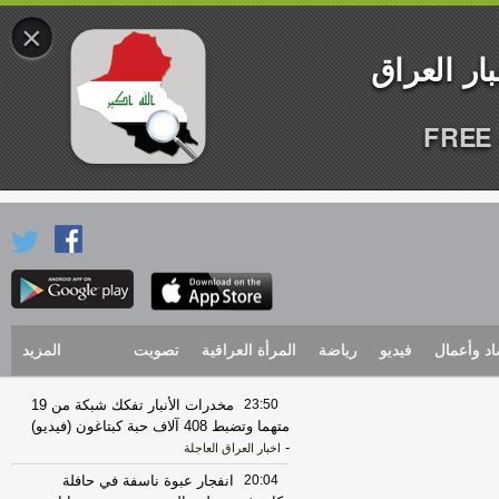
×
FREE 
اد وأعمال
فيديو
رياضة
المرأة العراقية
تصويت
المزيد
23:50
مخدرات الأنبار تفكك شبكة من 19
متهما وتضبط 408 آلاف حبة كبتاغون (فيديو)
-
اخبار العراق العاجلة
20:04
انفجار عبوة ناسفة في حافلة