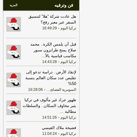
فن وترفيه
المزيد
هل عادت شركة “هلا” لتنسيق
السفر عبر معبر رفح؟
-
تركيا اليوم
16:49:29
قبل أن يلمس الكرة.. محمد
صلاح يمنح طرابزون سبور
مكاسب قياسية بالأ
...
-
تركيا اليوم
14:43:28
لإنقاذ الأرض.. دراسة تدعو إلى
تقليص عدد سكان العالم بنسبة
50%
-
...
السومرية الفضائ
16:28:06
ظهور جراد غير مألوف في تركيا
يثير مخاوف السكان.. والسلطات
مطالبة
...
-
تركيا اليوم
14:51:26
فضيحة ملاك القيسي
-
تركيا اليوم
11:04:24