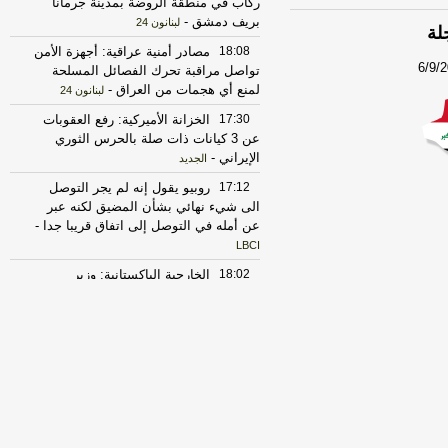
ركاب في منطقة الروضة بمدينة جرمانا
بريف دمشق
-
لبنانون 24
18:08
مصادر أمنية عراقية: أجهزة الأمن
6/9/
تواصل مراقبة تحرك الفصائل المسلحة
لمنع أي هجمات من العراق
-
لبنانون 24
17:30
الخزانة الأميركية: رفع العقوبات
عن 3 كيانات ذات صلة بالحرس الثوري
الإيراني
-
الجديد
17:12
روبيو يقول إنه لم يجر التوصل
الى شيء نهائي بشأن المضيق لكنه عبر
عن أمله في التوصل إلى اتفاق قريبا جدا
-
LBCI
18:02
الخارجية الباكستانية: وزير
الخارجية دعا عراقجي لزيارة باكستان في
أقرب وقت ممكن
-
أل بي سي أي
23:27
الحرس الثوري الإيراني يرفض نزع
سلاح "حماس": المحاولة محكوم عليها
بالفشل
-
لبنانون 24
17:30
‏الإعلام الأمني العراقي: الدفاع
المدني يواصل مكافحة الحريق بمعسكر