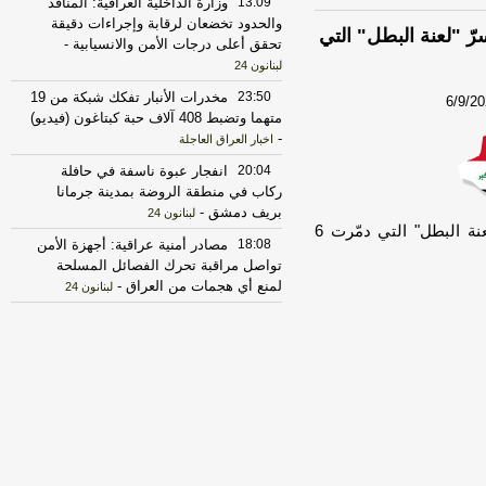
13:09
وزارة الداخلية العراقية: المنافذ
والحدود تخضعان لرقابة وإجراءات دقيقة
الذي يُهدّد ميسي في مونديال 2026.. سرّ "لعنة البطل" التي
تحقق أعلى درجات الأمن والانسيابية
-
لبنانون 24
23:50
مخدرات الأنبار تفكك شبكة من 19
6/9/2
متهما وتضبط 408 آلاف حبة كبتاغون (فيديو)
-
اخبار العراق العاجلة
20:04
انفجار عبوة ناسفة في حافلة
ركاب في منطقة الروضة بمدينة جرمانا
بريف دمشق
-
لبنانون 24
الكابوس الذي يُهدّد ميسي في مونديال 2026.. سرّ "لعنة البطل" التي دمّرت 6
18:08
مصادر أمنية عراقية: أجهزة الأمن
تواصل مراقبة تحرك الفصائل المسلحة
لمنع أي هجمات من العراق
-
لبنانون 24
17:30
الخزانة الأميركية: رفع العقوبات
عن 3 كيانات ذات صلة بالحرس الثوري
الإيراني
-
الجديد
17:12
روبيو يقول إنه لم يجر التوصل
الى شيء نهائي بشأن المضيق لكنه عبر
عن أمله في التوصل إلى اتفاق قريبا جدا
-
LBCI