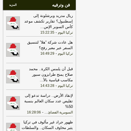
فن وترفيه
المزيد
ريال مدريد وبرشلونة إلى
إسطنبول؟ تقارير تكشف موعد
كأس السوبر الإس
...
-
تركيا اليوم
15:22:35
هل عادت شركة “هلا” لتنسيق
السفر عبر معبر رفح؟
-
تركيا اليوم
16:49:29
قبل أن يلمس الكرة.. محمد
صلاح يمنح طرابزون سبور
مكاسب قياسية بالأ
...
-
تركيا اليوم
14:43:28
لإنقاذ الأرض.. دراسة تدعو إلى
تقليص عدد سكان العالم بنسبة
50%
-
...
السومرية الفضائ
16:28:06
ظهور جراد غير مألوف في تركيا
يثير مخاوف السكان.. والسلطات