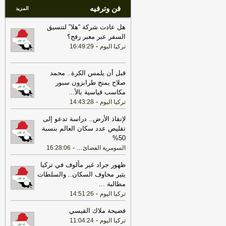
فن وترفيه
المزيد
هل عادت شركة “هلا” لتنسيق
السفر عبر معبر رفح؟
-
تركيا اليوم
16:49:29
قبل أن يلمس الكرة.. محمد
صلاح يمنح طرابزون سبور
مكاسب قياسية بالأ
...
-
تركيا اليوم
14:43:28
لإنقاذ الأرض.. دراسة تدعو إلى
تقليص عدد سكان العالم بنسبة
50%
-
...
السومرية الفضائ
16:28:06
ظهور جراد غير مألوف في تركيا
يثير مخاوف السكان.. والسلطات
مطالبة
...
-
تركيا اليوم
14:51:26
فضيحة ملاك القيسي
-
تركيا اليوم
11:04:24