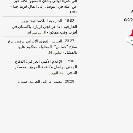
الى شيء نهائي بشأن المضيق لكنه عبر
عن أمله في التوصل إلى اتفاق قريبا جدا
-
LBCI
6/9/
18:02
الخارجية الباكستانية: وزير
الخارجية دعا عراقجي لزيارة باكستان في
أقرب وقت ممكن
-
أل بي سي أي
23:27
الحرس الثوري الإيراني يرفض نزع
سلاح "حماس": المحاولة محكوم عليها
بالفشل
-
لبنانون 24
17:30
‏الإعلام الأمني العراقي: الدفاع
المدني يواصل مكافحة الحريق بمعسكر
التاجي
-
هذا اليوم
20:29
‏مصدر عراقي للعربية: سوريا
أبلغت العراق برصد تحركات للميليشيات
قرب الشريط الحدودي
-
هذا اليوم
17:37
الخارجية الأميركية: على الأميركيين
خارج الشرق الأوسط أن يعيدوا النظر في
السفر إلى المنطقة
-
LBCI
22:43
الحكومة العراقية تعلن حالة الإنذار
الأمني في جميع القواعد والمعسكرات
-
هذا