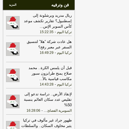
فن وترفيه
المزيد
ريال مدريد وبرشلونة إلى
إسطنبول؟ تقارير تكشف موعد
كأس السوبر الإس
...
-
تركيا اليوم
15:22:35
هل عادت شركة “هلا” لتنسيق
السفر عبر معبر رفح؟
-
تركيا اليوم
16:49:29
قبل أن يلمس الكرة.. محمد
صلاح يمنح طرابزون سبور
مكاسب قياسية بالأ
...
-
تركيا اليوم
14:43:28
لإنقاذ الأرض.. دراسة تدعو إلى
تقليص عدد سكان العالم بنسبة
50%
-
...
السومرية الفضائ
16:28:06
ظهور جراد غير مألوف في تركيا
يثير مخاوف السكان.. والسلطات