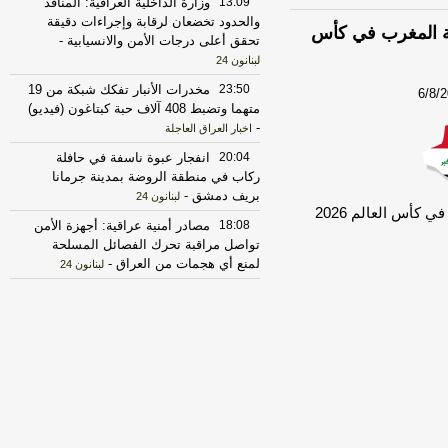
13:09
وزارة الداخلية العراقية: المنافذ
والحدود تخضعان لرقابة وإجراءات دقيقة
هة المغرب في كأس
تحقق أعلى درجات الأمن والانسيابية
-
لبنانون 24
23:50
مخدرات الأنبار تفكك شبكة من 19
6/8/
متهما وتضبط 408 آلاف حبة كبتاغون (فيديو)
-
اخبار العراق العاجلة
20:04
انفجار عبوة ناسفة في حافلة
ركاب في منطقة الروضة بمدينة جرمانا
بريف دمشق
-
لبنانون 24
كأس العالم 2026
18:08
مصادر أمنية عراقية: أجهزة الأمن
تواصل مراقبة تحرك الفصائل المسلحة
لمنع أي هجمات من العراق
-
لبنانون 24
17:30
الخزانة الأميركية: رفع العقوبات
عن 3 كيانات ذات صلة بالحرس الثوري
الإيراني
-
الجديد
17:12
روبيو يقول إنه لم يجر التوصل
الى شيء نهائي بشأن المضيق لكنه عبر
عن أمله في التوصل إلى اتفاق قريبا جدا
-
LBCI