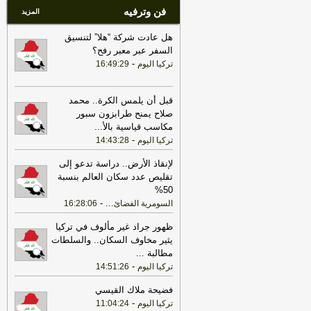
فن وترفيه
المزيد
هل عادت شركة “هلا” لتنسيق
السفر عبر معبر رفح؟
-
تركيا اليوم
16:49:29
قبل أن يلمس الكرة.. محمد
صلاح يمنح طرابزون سبور
مكاسب قياسية بالأ
...
-
تركيا اليوم
14:43:28
لإنقاذ الأرض.. دراسة تدعو إلى
تقليص عدد سكان العالم بنسبة
50%
-
...
السومرية الفضائ
16:28:06
ظهور جراد غير مألوف في تركيا
يثير مخاوف السكان.. والسلطات
مطالبة
...
-
تركيا اليوم
14:51:26
فضيحة ملاك القيسي
-
تركيا اليوم
11:04:24