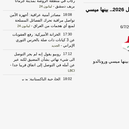
ركاب في منطقة الروضة بمدينة جرمانا
بريف دمشق
-
لبنانون 24
3 مواجهات محتملة لـ”النهائي الحلم” في مونديال 2026.. بينها ميسي
18:08
مصادر أمنية عراقية: أجهزة الأمن
تواصل مراقبة تحرك الفصائل المسلحة
لمنع أي هجمات من العراق
-
لبنانون 24
6/7/
17:30
الخزانة الأميركية: رفع العقوبات
عن 3 كيانات ذات صلة بالحرس الثوري
الإيراني
-
الجديد
17:12
روبيو يقول إنه لم يجر التوصل
الى شيء نهائي بشأن المضيق لكنه عبر
عن أمله في التوصل إلى اتفاق قريبا جدا
-
LBCI
18:02
الخارجية الباكستانية: وزير
الخارجية دعا عراقجي لزيارة باكستان في
أقرب وقت ممكن
-
أل بي سي أي
23:27
الحرس الثوري الإيراني يرفض نزع
سلاح "حماس": المحاولة محكوم عليها
بالفشل
-
لبنانون 24
17:30
‏الإعلام الأمني العراقي: الدفاع
المدني يواصل مكافحة الحريق بمعسكر