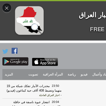
×
FREE 
اد وأعمال
فيديو
رياضة
المرأة العراقية
تصويت
المزيد
23:50
مخدرات الأنبار تفكك شبكة من 19
متهما وتضبط 408 آلاف حبة كبتاغون (فيديو)
-
اخبار العراق العاجلة
20:04
انفجار عبوة ناسفة في حافلة