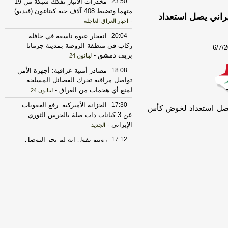
23:50
مخدرات الأنبار تفكك شبكة من 19
متهما وتضبط 408 آلاف حبة كبتاغون (فيديو)
يراني يصل استعداد
-
اخبار العراق العاجلة
20:04
انفجار عبوة ناسفة في حافلة
ركاب في منطقة الروضة بمدينة جرمانا
6/7/
بريف دمشق
-
لبنانون 24
18:08
مصادر أمنية عراقية: أجهزة الأمن
تواصل مراقبة تحرك الفصائل المسلحة
لمنع أي هجمات من العراق
-
لبنانون 24
17:30
الخزانة الأميركية: رفع العقوبات
ي يصل استعداد لخوض كأس
عن 3 كيانات ذات صلة بالحرس الثوري
الإيراني
-
الجديد
17:12
روبيو يقول إنه لم يجر التوصل
الى شيء نهائي بشأن المضيق لكنه عبر
عن أمله في التوصل إلى اتفاق قريبا جدا
-
LBCI
18:02
الخارجية الباكستانية: وزير
الخارجية دعا عراقجي لزيارة باكستان في
أقرب وقت ممكن
-
أل بي سي أي
23:27
الحرس الثوري الإيراني يرفض نزع