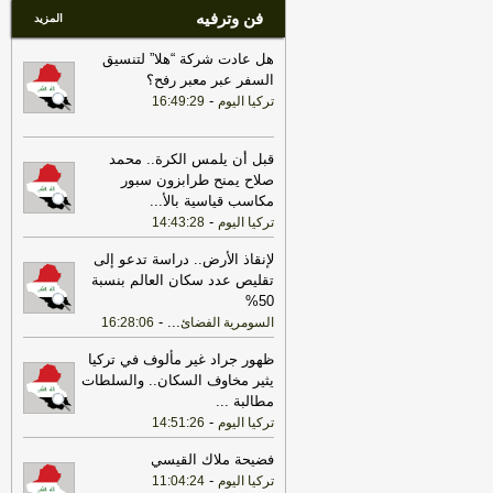
فن وترفيه
المزيد
هل عادت شركة “هلا” لتنسيق
السفر عبر معبر رفح؟
-
تركيا اليوم
16:49:29
قبل أن يلمس الكرة.. محمد
صلاح يمنح طرابزون سبور
مكاسب قياسية بالأ
...
-
تركيا اليوم
14:43:28
لإنقاذ الأرض.. دراسة تدعو إلى
تقليص عدد سكان العالم بنسبة
50%
-
...
السومرية الفضائ
16:28:06
ظهور جراد غير مألوف في تركيا
يثير مخاوف السكان.. والسلطات
مطالبة
...
-
تركيا اليوم
14:51:26
فضيحة ملاك القيسي
-
تركيا اليوم
11:04:24