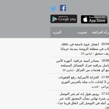
رأة العراقية
تصويت
المزيد
20:04
انفجار عبوة ناسفة في حافلة
اب في منطقة الروضة بمدينة جرمانا
يف دمشق
-
لبنانون 24
18:08
مصادر أمنية عراقية: أجهزة الأمن
اصل مراقبة تحرك الفصائل المسلحة
نع أي هجمات من العراق
-
لبنانون 24
17:30
الخزانة الأميركية: رفع العقوبات
عن 3 كيانات ذات صلة بالحرس الثوري
إيراني
-
الجديد
17:12
روبيو يقول إنه لم يجر التوصل
ى شيء نهائي بشأن المضيق لكنه عبر
 أمله في التوصل إلى اتفاق قريبا جدا
-
LB