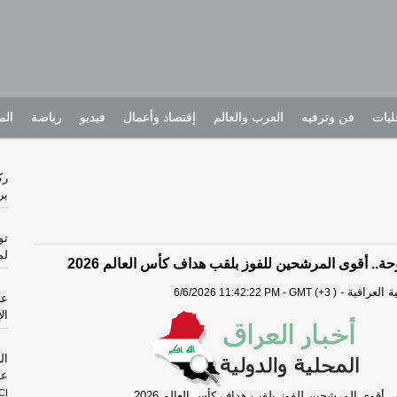
يات
فن وترفيه
العرب والعالم
إقتصاد وأعمال
فيديو
رياضة
الم
رك
بر
تو
لم
ة.. أقوى المرشحين للفوز بلقب هداف كأس العالم 2026
 العراقية
-
6/6/2026 11:42:22 PM - GMT (+3 )
ال
ال
عن
CI
. أقوى المرشحين للفوز بلقب هداف كأس العالم 2026