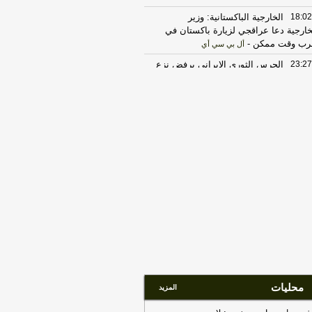
18:02
الخارجية الباكستانية: وزير
خارجية دعا عراقجي لزيارة باكستان في
رب وقت ممكن
-
أل بي سي أي
23:27
الحرس الثوري الإيراني يرفض نزع
اح "حماس": المحاولة محكوم عليها
لفشل
-
لبنانون 24
17:30
‏الإعلام الأمني العراقي: الدفاع
مدني يواصل مكافحة الحريق بمعسكر
تاجي
-
هذا اليوم
20:29
‏مصدر عراقي للعربية: سوريا
لغت العراق برصد تحركات للميليشيات
ب الشريط الحدودي
-
هذا اليوم
17:37
الخارجية الأميركية: على الأميركيين
رج الشرق الأوسط أن يعيدوا النظر في
سفر إلى المنطقة
-
LBCI
22:43
الحكومة العراقية تعلن حالة الإنذار
أمني في جميع القواعد والمعسكرات
-
هذا
وم
محليات
المزيد
17:22
ترامب: ضرباتنا ضد إيران