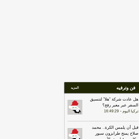
يق هرمز
-
لبنانون 24
09:32
رئيس الوزراء: العراق وتركيا
يهما مساحة واسعة لبناء واحدة من أهم
شراكات الاقتصادية في المنطقة
-
اخبار
عراق العاجلة
17:27
التلفزيون الإيراني: مقتل 4 عناصر
 جماعة بيجاك الإرهابية في منطقة بانة
حدودية غربي البلاد
-
LBCI
15:34
السعودية تعلن اعتراض مسيرات
دمة من العراق
-
سكاي نيوز عربية
فن وترفيه
المزيد
هل عادت شركة “هلا” لتنسيق
السفر عبر معبر رفح؟
-
تركيا اليوم
16:49:29
قبل أن يلمس الكرة.. محمد
صلاح يمنح طرابزون سبور