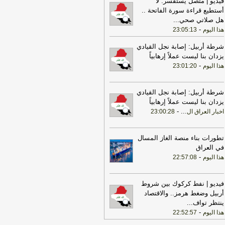
فيديو | متصل يستفسر: لا
تمرة ولن يكون أمامها سوى التراجع
-
أستطيع قراءة سورة الفاتحة ..
انون 24
هل صلاتي صحي
...
22:25
بعد توقف 5 أشهر.. الخطوط
-
هذا اليوم
23:05:13
جوية تستأنف رحلاتها إلى موسكو
-
هذا
وم
شرطة أربيل: إصابة نجل القيادي
يزدان بنا ليست عملاً إرهابياً
17:31
أمين الجامعة العربية: نحذر من
-
هذا اليوم
23:01:20
دام بعض الأطراف من محاولات جبانة
وسيع رقعة الصراع
-
لبنانون 24
شرطة أربيل: إصابة نجل القيادي
17:46
وزير الخزانة الأميركي: لن نسمح
يزدان بنا ليست عملاً إرهابياً
يران اتخاذ التجارة العالمية رهينة أو
-
...
اخبار العراق ال
23:00:28
تخدام الشحن الدولي لتمويل الحرس
ثوري
-
لبنانون 24
تطورات بناء منصة الغاز المسال
17:40
الخزانة الأميركية: عقوبات جديدة
في العراق
مرتبطة بإيران تستهدف 8 ناقلات و10
-
انات
-
هذا اليوم
22:57:08
لبنانون 24
17:39
مكتب رئيس الوزراء العراقي:
عراق يحث كل الأطراف على تجنب
فيديو | نفط كركوك بين شروط
تصعيد
-
لبنانون 24
أربيل وضغط هرمز.. والاقتصاد
ينتظر تواف
...
18:01
إيران: لن نسمح لأي جهة تتلقى
-
هذا اليوم
22:52:57
ويضات من أموالنا المجمدة بالعبور عبر