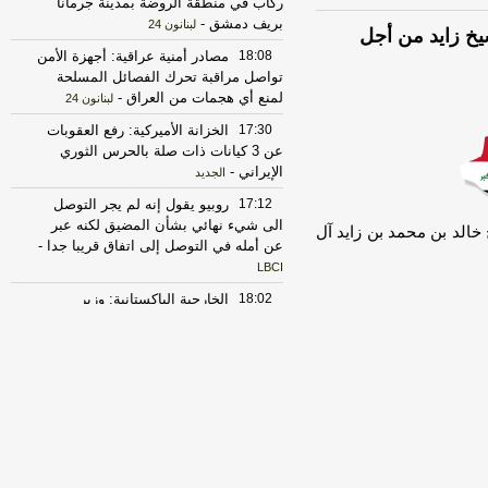
ركاب في منطقة الروضة بمدينة جرمانا
بريف دمشق
-
لبنانون 24
يخ زايد من أجل
18:08
مصادر أمنية عراقية: أجهزة الأمن
تواصل مراقبة تحرك الفصائل المسلحة
لمنع أي هجمات من العراق
-
لبنانون 24
17:30
الخزانة الأميركية: رفع العقوبات
عن 3 كيانات ذات صلة بالحرس الثوري
الإيراني
-
الجديد
17:12
روبيو يقول إنه لم يجر التوصل
الى شيء نهائي بشأن المضيق لكنه عبر
الد بن محمد بن زايد آل
عن أمله في التوصل إلى اتفاق قريبا جدا
-
LBCI
18:02
الخارجية الباكستانية: وزير
الخارجية دعا عراقجي لزيارة باكستان في
أقرب وقت ممكن
-
أل بي سي أي
23:27
الحرس الثوري الإيراني يرفض نزع
سلاح "حماس": المحاولة محكوم عليها
بالفشل
-
لبنانون 24
17:30
‏الإعلام الأمني العراقي: الدفاع
المدني يواصل مكافحة الحريق بمعسكر