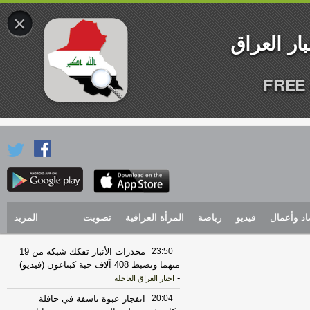
×
FREE 
اد وأعمال
فيديو
رياضة
المرأة العراقية
تصويت
المزيد
23:50
مخدرات الأنبار تفكك شبكة من 19
متهما وتضبط 408 آلاف حبة كبتاغون (فيديو)
-
اخبار العراق العاجلة
20:04
انفجار عبوة ناسفة في حافلة