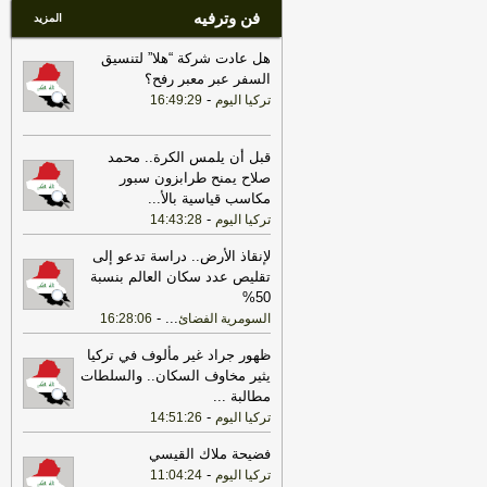
فن وترفيه
المزيد
هل عادت شركة “هلا” لتنسيق
السفر عبر معبر رفح؟
-
تركيا اليوم
16:49:29
قبل أن يلمس الكرة.. محمد
صلاح يمنح طرابزون سبور
مكاسب قياسية بالأ
...
-
تركيا اليوم
14:43:28
لإنقاذ الأرض.. دراسة تدعو إلى
تقليص عدد سكان العالم بنسبة
50%
-
...
السومرية الفضائ
16:28:06
ظهور جراد غير مألوف في تركيا
يثير مخاوف السكان.. والسلطات
مطالبة
...
-
تركيا اليوم
14:51:26
فضيحة ملاك القيسي
-
تركيا اليوم
11:04:24