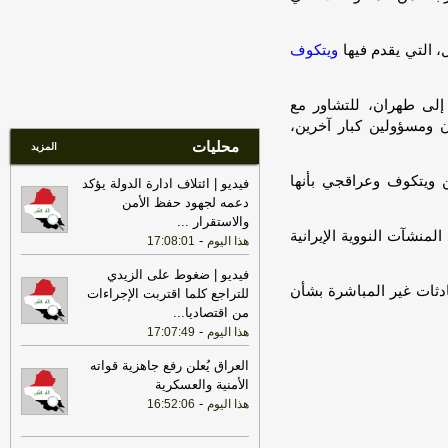
اليوم
17:22
ترامب: ضرباتنا ضد إيران
، التي يقدم فيها
ويتكوف
مستمرة ولن يكون أمامها سوى التراجع
-
لبنانون 24
22:25
بعد توقف 5 أشهر.. الخطوط
 إلى طهران، للتشاور مع
الجوية تستأنف رحلاتها إلى موسكو
-
هذا
ومسؤولين كبار آخرين،
اليوم
محليات
المزيد
17:31
أمين الجامعة العربية: نحذر من
 ويتكوف وعراقجي بأنها
فيديو | ائتلاف ادارة الدولة يؤكد
إقدام بعض الأطراف من محاولات جبانة
دعمه لجهود حفظ الأمن
لتوسيع رقعة الصراع
-
لبنانون 24
والاستقرار
...
17:46
وزير الخزانة الأميركي: لن نسمح
نشآت النووية الإيرانية
-
هذا اليوم
17:08:01
لإيران اتخاذ التجارة العالمية رهينة أو
استخدام الشحن الدولي لتمويل الحرس
فيديو | ضغوط على الزيدي
أجرت 4 جولات من المحادثات غير المباشرة بشأن
الثوري
-
لبنانون 24
للتراجع كلما اقتربت الإجراءات
من اقتصاديا
...
17:40
الخزانة الأميركية: عقوبات جديدة
-
هذا اليوم
17:07:49
مرتبطة بإيران تستهدف 8 ناقلات و10
كيانات
-
لبنانون 24
العراق يُعلن رفع جاهزية قواته
الأمنية والعسكرية
17:39
مكتب رئيس الوزراء العراقي:
-
هذا اليوم
16:52:06
العراق يحث كل الأطراف على تجنب
التصعيد
-
لبنانون 24