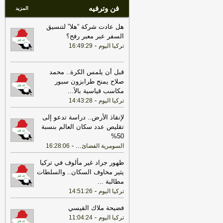
فن وترفيه
المزيد
هل عادت شركة “هلا” لتنسيق
السفر عبر معبر رفح؟
-
تركيا اليوم
16:49:29
قبل أن يلمس الكرة.. محمد
صلاح يمنح طرابزون سبور
مكاسب قياسية بالأ
...
-
تركيا اليوم
14:43:28
لإنقاذ الأرض.. دراسة تدعو إلى
تقليص عدد سكان العالم بنسبة
50%
-
...
السومرية الفضائ
16:28:06
ظهور جراد غير مألوف في تركيا
يثير مخاوف السكان.. والسلطات
مطالبة
...
-
تركيا اليوم
14:51:26
فضيحة ملاك القيسي
-
تركيا اليوم
11:04:24