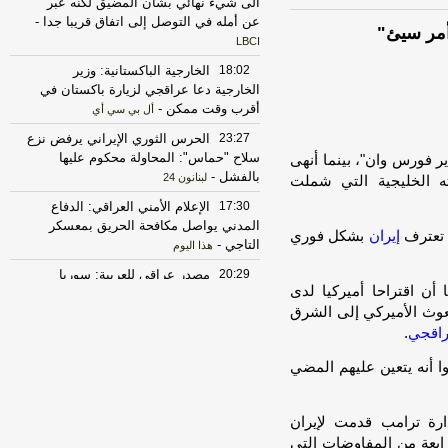
الى شيء نهائي بشأن المضيق لكنه عبر
عن أمله في التوصل إلى اتفاق قريبا جدا
-
أمر سيئ"
LBCI
18:02
الخارجية الباكستانية: وزير
الخارجية دعا عراقجي لزيارة باكستان في
أقرب وقت ممكن
-
أل بي سي أي
23:27
الحرس الثوري الإيراني يرفض نزع
سلاح "حماس": المحاولة محكوم عليها
ير فورس وان"، بينما أنهى
بالفشل
-
لبنانون 24
ته الخليجية التي شملت
17:30
‏الإعلام الأمني العراقي: الدفاع
المدني يواصل مكافحة الحريق بمعسكر
 تعترف
إيران
بشكل فوري
التاجي
-
هذا اليوم
20:29
‏مصدر عراقي للعربية: سوريا
أن اقتراحا أميركيا لدى
أبلغت العراق برصد تحركات للميليشيات
عوث الأميركي إلى الشرق
قرب الشريط الحدودي
-
هذا اليوم
اقجي
.
17:37
الخارجية الأميركية: على الأميركيين
خارج الشرق الأوسط أن يعيدوا النظر في
ا أنه يتعين عليهم المضي
السفر إلى المنطقة
-
LBCI
22:43
الحكومة العراقية تعلن حالة الإنذار
ارة ترامب قدمت لإيران
الأمني في جميع القواعد والمعسكرات
-
هذا
رابعة من المفاوضات التي